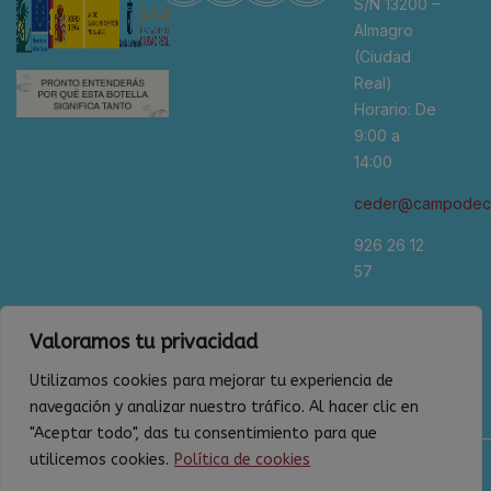
S/N 13200 –
Almagro
(Ciudad
Real)
Horario: De
9:00 a
14:00
ceder@campodeca
926 26 12
57
*Se
Valoramos tu privacidad
recomienda
cita previa
Utilizamos cookies para mejorar tu experiencia de
navegación y analizar nuestro tráfico. Al hacer clic en
"Aceptar todo", das tu consentimiento para que
utilicemos cookies.
Política de cookies
Política de privacidad
Aviso legal