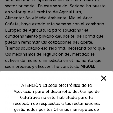
sector primario”. En este sentido, Soriano ha puesto
en valor que el ministro de Agricultura,
Alimentación y Medio Ambiente, Miguel Arias
Cañete, haya estado esta semana con el comisario
Europeo de Agricultura para solucionar el
almacenamiento privado del aceite, de forma que
puedan remontar las cotizaciones del aceite.
“Hemos solicitado esa reforma, necesaria para que
los mecanismos de regulación del mercado se
activen de manera inmediata en el momento que
sean precisos y eficaces”, ha concluido.
MIGUEL
ANGEL VALVERDE: PIONERO CIGA, FRUTO DEL
TRABAJO DE MUCHOS AÑOS DE ESFUERZOS
Este
pionero CIGA alberga a la Denominación de Origen
ATENCIÓN La sede electrónica de la
Aceite Campo de Calatrava; a la IGP Berenjena de
Asociación para el desarrollo del Campo de
Almagro y a la Marca de Calidad Vino Campo de
Calatrava no está habilitada para la
Calatrava. La Asociación para el Desarrollo del
recepción de respuestas a las reclamaciones
Campo de Calatrava, que gestiona fondos Leader,
gestionadas por las Oficinas municipales de