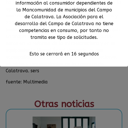
ha trabajado estos últimos años en hacer posible la
información al consumidor dependientes de
apertura de este espacio, que reunirá a las tres
la Mancomunidad de municipios del Campo
marcas protegidas, en un edificio de tres plantas y
de Calatrava. La Asociación para el
200 m2, cedido por el Ayuntamiento bolañego,
desarrollo del Campo de Calatrava no tiene
junto al parque de la Victoria (Calle Ramón y Cajal).
competencias en consumo, por tanto no
La propia Asociación ha invertido más de 26.200
tramita ese tipo de solicitudes.
euros en la reforma de la infraestructura y en su
equipamiento.Miguel Ángel Valverde, al que
Esto se cerrará en
15
segundos
acompañaban los presidentes de las Asociaciones,
alcaldes y representantes de la comarca de
Calatrava. sers
fuente: Multimedia
Otras noticias