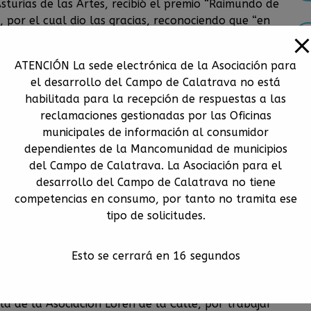
Asturias de las Artes, recibió el premio “Raimundo de
 por el cual dio las gracias, reconociendo que “en
s preciosas, pude entrar en un patio manchego
 tiempo que mostró su deseo de volver más a
ATENCIÓN La sede electrónica de la Asociación para
no también por trabajo, como antes había
el desarrollo del Campo de Calatrava no está
vistaron: “Me gustaría volver más veces, que hubiera
habilitada para la recepción de respuestas a las
biendo un aplauso cerrado. Con el premio Raimundo
reclamaciones gestionadas por las Oficinas
ava, se busca reconocer a aquellas personas del
municipales de información al consumidor
portado a nuestra vida una nueva dimensión a la
dependientes de la Mancomunidad de municipios
que nos hace sentir parte del gran sueño del
del Campo de Calatrava. La Asociación para el
l mundo, que suponen el triunfo de la luz sobre la
desarrollo del Campo de Calatrava no tiene
tancias, de la cultura sobre las limitaciones”, en
competencias en consumo, por tanto no tramita ese
o López García (Tomelloso 1936) es una figura
tipo de solicitudes.
temporánea. Sus obras se han expuesto en Museos e
, Turin, París, Boston, etc. El pasado año 2011, el
osición temporal, con obras suyas, que fue un
Esto se cerrará en
16
segundos
inosa revalidó su entrega y compromiso con
 Espinosa (Almagro 1935), recibió el premio “Campo
ta de la Asociación Loren de la Calle, por trabajar