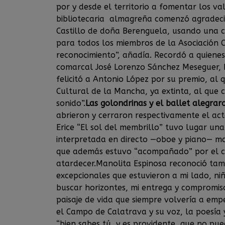
por y desde el territorio a fomentar los val
bibliotecaria almagreña comenzó agradecie
Castillo de doña Berenguela, usando una c
para todos los miembros de la Asociación 
reconocimiento”, añadía. Recordó a quienes
comarcal José Lorenzo Sánchez Meseguer, E
felicitó a Antonio López por su premio, al
Cultural de la Mancha, ya extinta, al que c
sonido”.
Las golondrinas y el ballet alegrar
abrieron y cerraron respectivamente el act
Erice “El sol del membrillo” tuvo lugar un
interpretada en directo —oboe y piano— ma
que además estuvo “acompañado” por el can
atardecer.Manolita Espinosa reconoció ta
excepcionales que estuvieron a mi lado, ni
buscar horizontes, mi entrega y compromi
paisaje de vida que siempre volvería a empe
el Campo de Calatrava y su voz, la poesía 
“bien sabes tú, y es providente, que no pue