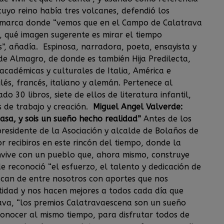
n cuyo reino había tres volcanes, defendió los
a comarca donde “vemos que en el Campo de Calatrava
 qué imagen sugerente es mirar el tiempo
”, añadía. Espinosa, narradora, poeta, ensayista y
 de Almagro, de donde es también Hija Predilecta,
académicas y culturales de Italia, América e
glés, francés, italiano y alemán. Pertenece al
o 30 libros, siete de ellos de literatura infantil,
s de trabajo y creación.
Miguel Angel Valverde:
asa, y sois un sueño hecho realidad”
Antes de los
presidente de la Asociación y alcalde de Bolaños de
r recibiros en este rincón del tiempo, donde la
nvive con un pueblo que, ahora mismo, construye
de reconoció “el esfuerzo, el talento y dedicación de
acan de entre nosotros con aportes que nos
tidad y nos hacen mejores a todos cada día que
ava, “los premios Calatravaescena son un sueño
conocer al mismo tiempo, para disfrutar todos de