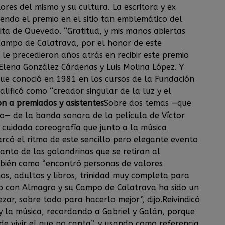
ores del mismo y su cultura. La escritora y ex
ndo el premio en el sitio tan emblemático del
ita de Quevedo. “Gratitud, y mis manos abiertas
Campo de Calatrava, por el honor de este
 le precedieron años atrás en recibir este premio
lena González Cárdenas y Luis Molina López. Y
 que conoció en 1981 en los cursos de la Fundación
alificó como “creador singular de la luz y el
on a premiados y asistentes
Sobre dos temas —que
o— de la banda sonora de la película de Víctor
a cuidada coreografía que junto a la música
rcó el ritmo de este sencillo pero elegante evento
to de las golondrinas que se retiran al
mbién como “encontró personas de valores
ños, adultos y libros, trinidad muy completa para
so con Almagro y su Campo de Calatrava ha sido un
zar, sobre todo para hacerlo mejor”, dijo.Reivindicó
y la música, recordando a Gabriel y Galán, porque
de vivir el que no canta”, y usando como referencia