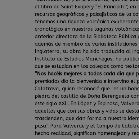
el libro de Saint Exupéry “El Principito”, e
recursos geográficos y paisajísticos de l
tenemos una riqueza volcánica exuberante,
cronológico en nuestras lagunas volcánicas
anterior directora de la Biblioteca Pública
además de miembro de varias instituciones 
Inglaterra, su obra ha sido traducida al in
Instituto de Estudios Manchegos, ha publicad
que se estudian en los colegios como texto
“Nos hacéis mejores a todos cada día que p
premiados dio la bienvenida e intervino el 
Calatrava, quien reconoció que “es un hono
piedra del castillo de Doña Berenguela co
este siglo XXI”. En López y Espinosa, Valver
aquellos que con sus obras y vidas se dest
trascienden, que dan forma a nuestra iden
pasa”. Para Valverde y el Campo de Calatr
hecho realidad, significan homenajear y re