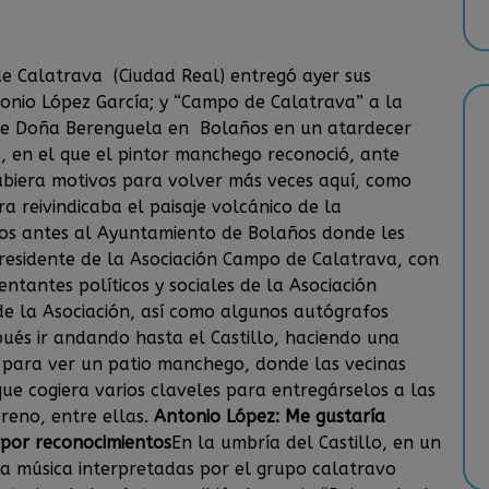
de Calatrava (Ciudad Real) entregó ayer sus
tonio López García; y “Campo de Calatrava” a la
o de Doña Berenguela en Bolaños en un atardecer
s, en el que el pintor manchego reconoció, ante
ubiera motivos para volver más veces aquí, como
a reivindicaba el paisaje volcánico de la
os antes al Ayuntamiento de Bolaños donde les
presidente de la Asociación Campo de Calatrava, con
ntantes políticos y sociales de la Asociación
de la Asociación, así como algunos autógrafos
pués ir andando hasta el Castillo, haciendo una
, para ver un patio manchego, donde las vecinas
que cogiera varios claveles para entregárselos a las
reno, entre ellas.
Antonio López: Me gustaría
 por reconocimientos
En la umbría del Castillo, en un
a música interpretadas por el grupo calatravo