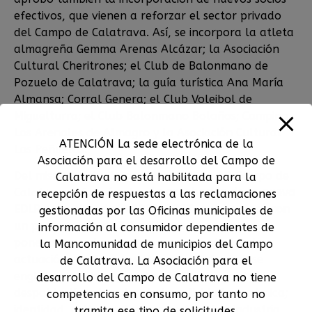
efectivos, que vienen a reforzar el sector privado
del Campo de Calatrava. Así, se incorpora la atleta
almagreña Gemma Arenas Alcázar; la Asociación
Cultural Cheritrones; el Club de Balonmano de
Pozuelo de Calatrava; la guía turística Ana María
Almansa; Corral Genera; el Club Voleibol de
Miguelturra; el Club Balonmano Bolaños; Camping
Los Arenales de Almagro y la Asociación Cultural
ATENCIÓN La sede electrónica de la
Las Peñuelas.
Asociación para el desarrollo del Campo de
Del mismo modo, la presidenta de la AD Campo de
Calatrava no está habilitada para la
Calatrava informó sobre
la aprobación de la nueva
recepción de respuestas a las reclamaciones
EDLP para el periodo 2023-2027, que contará con
gestionadas por las Oficinas municipales de
un presupuesto de 3,1 millones de euros
para
información al consumidor dependientes de
poner en marcha un programa estratégico de
la Mancomunidad de municipios del Campo
actuación con 14 proyectos prioritarios que se
de Calatrava. La Asociación para el
engloban en cinco grandes ejes: lucha contra la
desarrollo del Campo de Calatrava no tiene
despoblación e impulso de la actividad económica;
competencias en consumo, por tanto no
identidad, cultura y turismo sostenibles; industria
tramita ese tipo de solicitudes.