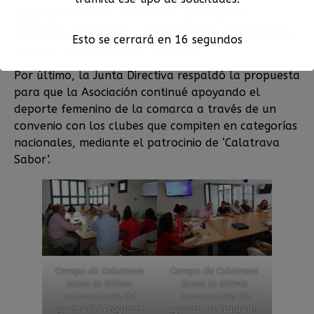
agroalimentaria y comercio de proximidad;
transición energética; y desarrollo de capacidades y
Esto se cerrará en
15
segundos
apoyo a los agentes del territorio.
Por último, la Junta Directiva respaldó la propuesta
para que la Asociación continué apoyando el
deporte femenino de la comarca a través de un
convenio con los clubes que compiten en categorías
nacionales, mediante el patrocinio de ‘Calatrava
Sabor’.
Campo de Calatrava
Campo de Calatrava
lanza la última
lanza la última
convocatoria de
convocatoria de
ayudas del Programa
ayudas del Programa