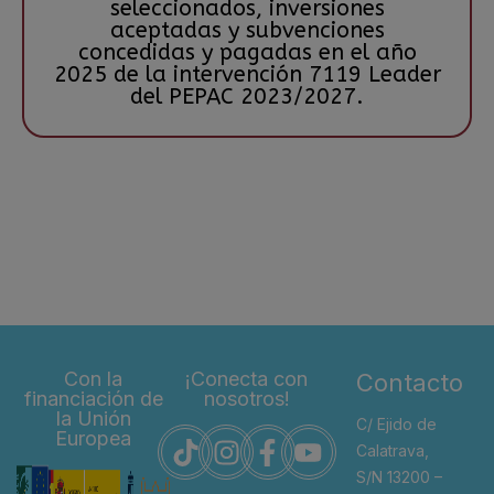
seleccionados, inversiones
aceptadas y subvenciones
concedidas y pagadas en el año
2025 de la intervención 7119 Leader
del PEPAC 2023/2027.
Con la
¡Conecta con
Contacto
financiación de
nosotros!
la Unión
C/ Ejido de
Europea
Calatrava,
S/N 13200 –