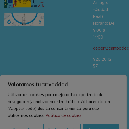
Almagro
(Ciudad
Real)
Horario: De
9:00 a
14:00
ceder@campodeca
926 26 12
57
*Se
Valoramos tu privacidad
recomienda
cita previa
Utilizamos cookies para mejorar tu experiencia de
navegación y analizar nuestro tráfico. Al hacer clic en
"Aceptar todo", das tu consentimiento para que
utilicemos cookies.
Política de cookies
Política de privacidad
Aviso legal