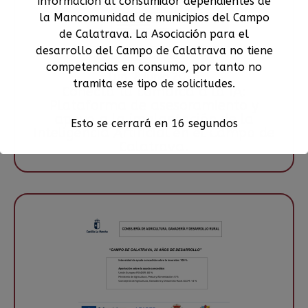
información al consumidor dependientes de
la Mancomunidad de municipios del Campo
de Calatrava. La Asociación para el
desarrollo del Campo de Calatrava no tiene
competencias en consumo, por tanto no
Lun, 8 junio 2026
tramita ese tipo de solicitudes.
Conecta tu comarca a la IA:
Plataforma de asesoramiento y
apoyo a la implantación de la
Esto se cerrará en
16
segundos
Inteligencia Artificial en el Campo de
Calatrava.