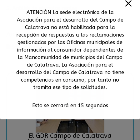
5. Análisis de ejemplos reales
ATENCIÓN La sede electrónica de la
Asociación para el desarrollo del Campo de
Calatrava no está habilitada para la
Archivos
recepción de respuestas a las reclamaciones
gestionadas por las Oficinas municipales de
Solicitud de Inscripción a la Jornada
información al consumidor dependientes de
la Mancomunidad de municipios del Campo
Otras noticias
de Calatrava. La Asociación para el
desarrollo del Campo de Calatrava no tiene
competencias en consumo, por tanto no
tramita ese tipo de solicitudes.
Esto se cerrará en
14
segundos
El GDR Campo de Calatrava