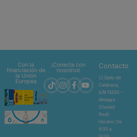
Con la
¡Conecta con
Contacto
financiación de
nosotros!
la Unión
C/ Ejido de
Europea
Calatrava,
S/N 13200 –
Almagro
(Ciudad
Real)
Horario: De
9:00 a
14:00