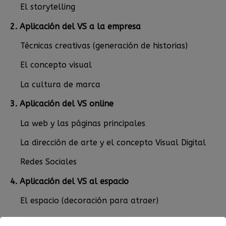
El storytelling
2. Aplicación del VS a la empresa
Técnicas creativas (generación de historias)
El concepto visual
La cultura de marca
3. Aplicación del VS online
La web y las páginas principales
La dirección de arte y el concepto Visual Digital
Redes Sociales
4. Aplicación del VS al espacio
El espacio (decoración para atraer)
La tienda o local comercial