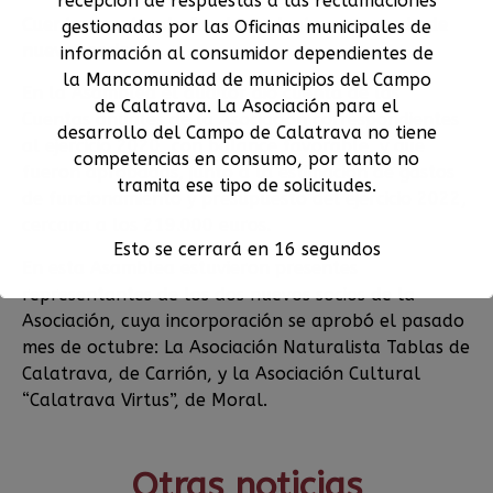
recepción de respuestas a las reclamaciones
Cuentas, gastos de funcionamiento y presencia de
gestionadas por las Oficinas municipales de
nuevos socios
información al consumidor dependientes de
la Mancomunidad de municipios del Campo
En la Asamblea el auditor dio cuenta de las
de Calatrava. La Asociación para el
Cuentas anuales de la Asociación correspondientes
desarrollo del Campo de Calatrava no tiene
al ejercicio 2020, con balance favorable, y que
competencias en consumo, por tanto no
fueron aprobadas, junto a la estimación de gastos
tramita ese tipo de solicitudes.
de funcionamiento y presupuesto del ejercicio 2022,
cercana a los 219.000 euros.
Esto se cerrará en
15
segundos
En esta Asamblea estuvieron presentes
representantes de los dos nuevos socios de la
Asociación, cuya incorporación se aprobó el pasado
mes de octubre: La Asociación Naturalista Tablas de
Calatrava, de Carrión, y la Asociación Cultural
“Calatrava Virtus”, de Moral.
Otras noticias