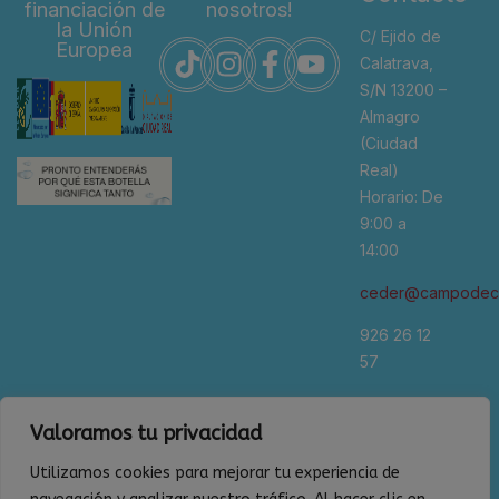
financiación de
nosotros!
la Unión
C/ Ejido de
Europea
Calatrava,
S/N 13200 –
Almagro
(Ciudad
Real)
Horario: De
9:00 a
14:00
ceder@campodeca
926 26 12
57
*Se
Valoramos tu privacidad
recomienda
cita previa
Utilizamos cookies para mejorar tu experiencia de