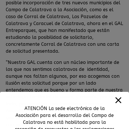
posible incorporación de tres nuevos municipios del
Campo de Calatrava a la Asociación, como es el
caso de Corral de Calatrava, Los Pozuelos de
Calatrava y Caracuel de Calatrava, ahora en el GAL
Entreparques, que han manifestado que están
estudiando la posibilidad de solicitarlo,
concretamente Corral de Calatrava con una carta
de solicitud presentada.
“Nuestro GAL cuenta con un núcleo importante de
los que nos sentimos calatravos de identidad,
aunque nos faltan algunos, por eso acogemos con
ilusión esta solicitud porque por un lado
entendemos que es bueno y forma parte de nuestra
estrategia territorial de sumar, y además, por otro
lado, porque ellos, que también sufren una
ATENCIÓN La sede electrónica de la
despoblación importante, como gran parte de los
Asociación para el desarrollo del Campo de
que ya formamos parte del grupo, podrán luchar
Calatrava no está habilitada para la
con más fuerza contra la misma”.