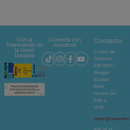
Con la
¡Conecta con
Contacto
financiación de
nosotros!
la Unión
C/ Ejido de
Europea
Calatrava,
S/N 13200 –
Almagro
(Ciudad
Real)
Horario: De
9:00 a
14:00
ceder@campodeca
926 26 12