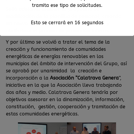
tramita ese tipo de solicitudes.
Salió adelante también la propuesta de
modificación de la plantilla de personal, creando
Esto se cerrará en
15
segundos
un nuevo puesto de Director de Proyectos, y
abriéndose el proceso de promoción interna.
Y por último se volvió a tratar el tema de la
creación y funcionamiento de comunidades
energéticas de energías renovables en los
municipios del ámbito de intervención del Grupo, así
se aprobó por unanimidad la creación e
incorporación a la
Asociación “Calatrava Genera
”,
iniciativa en la que la Asociación lleva trabajando
dos años y medio. Calatrava Genera tendría por
objetivos asesorar en la dinamización, información,
constitución, gestión, cooperación y tramitación de
estas comunidades energéticas.