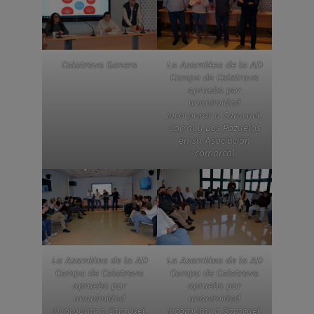
Calatrava Genera
La Asamblea de la AD
Campo de Calatrava
aprueba por
unanimidad
incorporar a Caracuel,
Corral y Los Pozuelos
en su Asociación
comarcal
La Asamblea de la AD
La Asamblea de la AD
Campo de Calatrava
Campo de Calatrava
aprueba por
aprueba por
unanimidad
unanimidad
incorporar a Caracuel,
incorporar a Caracuel,