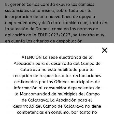
El gerente Carlos Corella expuso los cambios
sustanciales de la misma, sobre todo por la
incorporación de una nueva línea de apoyo a
emprendedores, y dejó claro también que, tanto en
la selección de Grupos, como en las normas de
aplicación de la EDLP 2023/2027, se tendrán muy
en cuenta los criterios de despoblación
incorporados en la Ley de despoblación de Castilla-
La Mancha.
ATENCIÓN La sede electrónica de la
El gerente expuso que en esta nueva convocatoria
Asociación para el desarrollo del Campo de
se espera partir de un mínimo por grupo de acción
Calatrava no está habilitada para la
local de 1,5 millones de euros, comentando
recepción de respuestas a las reclamaciones
también como la AD Campo de Calatrava ya está
gestionadas por las Oficinas municipales de
diseñando su nueva estrategia, programando, entre
información al consumidor dependientes de
otras acciones, una jornada comarcal, para
la Mancomunidad de municipios del Campo
mediados de abril, en la que dar a conocer el
de Calatrava. La Asociación para el
informe de resultados y presentación de propuestas
desarrollo del Campo de Calatrava no tiene
para el próximo período de programación.
competencias en consumo, por tanto no