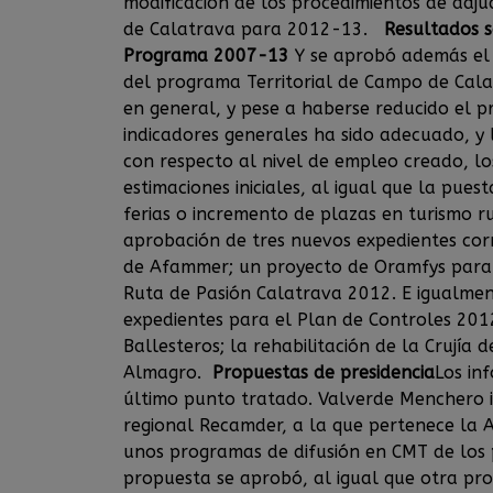
modificación de los procedimientos de adj
de Calatrava para 2012-13.
Resultados s
Programa 2007-13
Y se aprobó además el 
del programa Territorial de Campo de Cal
en general, y pese a haberse reducido el p
indicadores generales ha sido adecuado, y l
con respecto al nivel de empleo creado, l
estimaciones iniciales, al igual que la pues
ferias o incremento de plazas en turismo r
aprobación de tres nuevos expedientes cor
de Afammer; un proyecto de Oramfys para d
Ruta de Pasión Calatrava 2012. E igualmen
expedientes para el Plan de Controles 201
Ballesteros; la rehabilitación de la Crujía
Almagro.
Propuestas de presidencia
Los in
último punto tratado. Valverde Menchero 
regional Recamder, a la que pertenece la 
unos programas de difusión en CMT de los
propuesta se aprobó, al igual que otra pro