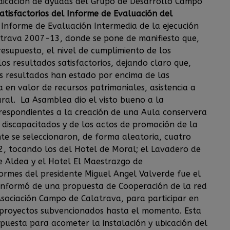
udicación de ayudas del Grupo de Desarrollo Campo
atisfactorios del Informe de Evaluación del
Informe de Evaluación Intermedia de la ejecución
atrava 2007-13, donde se pone de manifiesto que,
resupuesto, el nivel de cumplimiento de los
os resultados satisfactorios, dejando claro que,
os resultados han estado por encima de las
ta en valor de recursos patrimoniales, asistencia a
ural. La Asamblea dio el visto bueno a la
respondientes a la creación de una Aula conservera
iscapacitados y de los actos de promoción de la
te se seleccionaron, de forma aleatoria, cuatro
2, tocando los del Hotel de Moral; el Lavadero de
 de Aldea y el Hotel El Maestrazgo de
formes del presidente Miguel Angel Valverde fue el
informó de una propuesta de Cooperación de la red
Asociación Campo de Calatrava, para participar en
 proyectos subvencionados hasta el momento. Esta
puesta para acometer la instalación y ubicación del