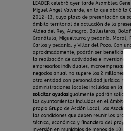
LEADER celebró ayer tarde Asamblea Genera
Miguel Angel Valverde, en la que abrió la
2012-13, cuyo plazo de presentación de so
ámbito territorial de actuación de la prese
Aldea del Rey, Almagro, Ballesteros, Bolañ
Granátula, Miguelturra y pedanía, Moral, 
Carlos y pedanía, y Villar del Pozo. Con un
aproximadamente, podrán ser beneficiarios
la realización de actividades e inversiones 
empresarios individuales, microempresas (
negocios anual no supere los 2 millones de 
otra entidad con personalidad jurídica reco
administraciones locales incluidas en la zo
solicitar ayudas
Igualmente podrán solicita
los ayuntamientos incluidos en el ámbito d
propio Grupo de Acción Local, las Asociacio
las condiciones que deben reunir los proyec
técnica, económica y financiera del proyec
inversión en municipios de menos de 10.000