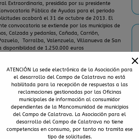
l Extraordinaria, presidida por su presidente
 Convocatoria Pública de Ayudas para el periodo
licitudes acabará el 31 de octubre de 2013. El
nte convocatoria se extiende por los municipios de
os, Calzada y pedanías, Cañada, Carrión,
Pozuelo, Torralba, Valenzuela, Villanueva de San
a disponibilidad de 1.250.000 euros
 y solicitar ayudas con cargo a este programa para
de carácter productivo, las personas físicas,
ATENCIÓN La sede electrónica de la Asociación para
de menos de 10 trabajadores y cuyo volumen de
el desarrollo del Campo de Calatrava no está
euros), asociaciones sin ánimo de lucro y cualquier
habilitada para la recepción de respuestas a las
gida en la legislación vigente, así como las
reclamaciones gestionadas por las Oficinas
na de intervención del grupo.
Quienes podrá
municipales de información al consumidor
r ayudas para actividades de carácter no productivo
dependientes de la Mancomunidad de municipios
e intervención de la Asociación, Mancomunidad, el
del Campo de Calatrava. La Asociación para el
nes sin ánimo de lucro y las personas físicas. Entre
desarrollo del Campo de Calatrava no tiene
tos de carácter productivo están la viabilidad
competencias en consumo, por tanto no tramita ese
to, que mantengan o generen empleo; y realizar la
tipo de solicitudes.
 habitantes, y los de más de 10.000 sólo serán