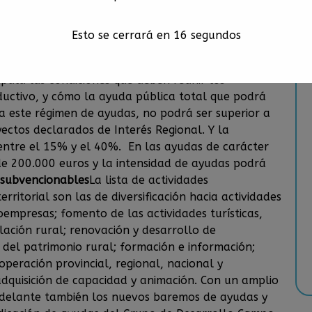
uestos de trabajo a jornada completa con carácter
tados. En cuanto a las actividades no productivas,
Esto se cerrará en
15
segundos
 inversiones de carácter público o que, pese a tener
 colectivo, y no constituyan por sí misma una
ipula las condiciones que deben reunir los
uctivo, y cómo la ayuda pública total que podrá
 a este régimen de ayudas, no podrá ser superior a
ectos declarados de Interés Regional. Y la
 entre el 15% y el 40%. En las ayudas de carácter
e 200.000 euros y la intensidad de ayudas podrá
 subvencionables
La lista de actividades
ritorial son las de diversificación hacia actividades
oempresas; fomento de las actividades turísticas,
lación rural; renovación y desarrollo de
 del patrimonio rural; formación e información;
peración provincial, regional, nacional y
adquisición de capacidad y animación. Con un amplio
adelante también los nuevos baremos de ayudas y