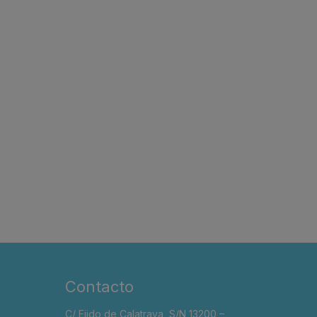
Contacto
C/ Ejido de Calatrava, S/N 13200 –