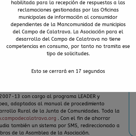
habilitada para la recepción de respuestas a las
s de comunicación
reclamaciones gestionadas por las Oficinas
mblea General Ordinaria de la Asociación para el
municipales de información al consumidor
ida por su titular Román Rivero, aprobó ayer tarde
dependientes de la Mancomunidad de municipios
ria de ayudas correspondiente al periodo
del Campo de Calatrava. La Asociación para el
balance muy positivo del Festival Internacional
desarrollo del Campo de Calatrava no tiene
competencias en consumo, por tanto no tramita ese
tipo de solicitudes.
 anuales 2008 tras una exposición exhaustiva
Alfonso Hernán, donde, entre los datos expuestos
ntidad, al haberse bajado el endeudamiento con las
Esto se cerrará en
16
segundos
dio a conocer los procedimientos de gestión y
o 2007-13 con cargo al programa LEADER y
opea, adaptados al manual de procedimiento
arrollo Rural de la Junta de Comunidades. Toda la
.campodecalatrava.org
. Con el fin de ahorrar
tudia también un sistema por SMS, redireccionado a
mbros de la Asamblea de la Asociación.