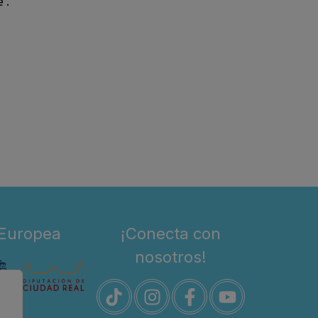
”.
 Europea
¡Conecta con
nosotros!