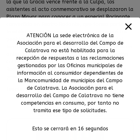
la que la Gracia vence frente a la Culpa, los
asistentes al acto conmemorativo se desplazaron la
Plaza Mayor para conocer a un especial Rocinante
convertido en Teatro Rodante, que forma parte
también del Calatravaescena, y que recorrerá los
ATENCIÓN La sede electrónica de la
pueblos de la región para acercar el mundo del
Asociación para el desarrollo del Campo de
teatro a grandes y pequeños como otros lo hicieron
Calatrava no está habilitada para la
antes. El recorrido de esta Unidad Móvil de Acción
recepción de respuestas a las reclamaciones
Cultural comenzará en Granátula de Calatrava.
gestionadas por las Oficinas municipales de
Rocinante llegará cargado de magia, teatro, cine,
información al consumidor dependientes de
poesía y títeres.
la Mancomunidad de municipios del Campo
de Calatrava. La Asociación para el
fuente: Fotografía: Ayuntamiento de Almagro
desarrollo del Campo de Calatrava no tiene
competencias en consumo, por tanto no
tramita ese tipo de solicitudes.
Otras noticias
Esto se cerrará en
16
segundos