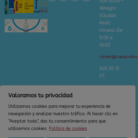
S/N 13200 –
Almagro
(Ciudad
Real)
Horario: De
9:00 a
14:00
ceder@campodeca
926 26 12
57
*Se
Valoramos tu privacidad
recomienda
cita previa
Utilizamos cookies para mejorar tu experiencia de
navegación y analizar nuestro tráfico. Al hacer clic en
"Aceptar todo", das tu consentimiento para que
utilicemos cookies.
Política de cookies
Política de privacidad
Aviso legal