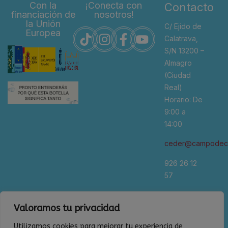
Con la
¡Conecta con
Contacto
financiación de
nosotros!
la Unión
C/ Ejido de
Europea
Calatrava,
S/N 13200 –
Almagro
(Ciudad
Real)
Horario: De
9:00 a
14:00
ceder@campodeca
926 26 12
57
*Se
Valoramos tu privacidad
recomienda
cita previa
Utilizamos cookies para mejorar tu experiencia de