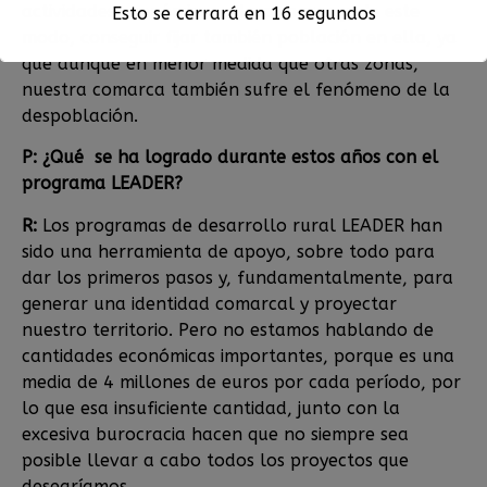
actividades económicas a la comarca y, de este
Esto se cerrará en
15
segundos
modo, conseguir fijar también población en ella, ya
que aunque en menor medida que otras zonas,
nuestra comarca también sufre el fenómeno de la
despoblación.
P: ¿Qué se ha logrado durante estos años con el
programa LEADER?
R:
Los programas de desarrollo rural LEADER han
sido una herramienta de apoyo, sobre todo para
dar los primeros pasos y, fundamentalmente, para
generar una identidad comarcal y proyectar
nuestro territorio. Pero no estamos hablando de
cantidades económicas importantes, porque es una
media de 4 millones de euros por cada período, por
lo que esa insuficiente cantidad, junto con la
excesiva burocracia hacen que no siempre sea
posible llevar a cabo todos los proyectos que
desearíamos.