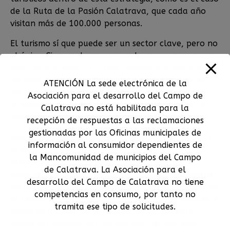
de la Ruta de la Pasión Calatrava, que cada año
visitan más de 100.000 personas.
El turismo sí que puede ser un sector clave, pero no
el único. Siempre hemos pensado que una comarca
bien revalorizada va a traer beneficio a todos los
sectores económicos, porque si somos capaces de
ATENCIÓN La sede electrónica de la
implantar una marca de calidad en todas las
Asociación para el desarrollo del Campo de
actividades económicas, podremos ser capaces de
Calatrava no está habilitada para la
que Calatrava sea sinónimo de calidad territorial.
recepción de respuestas a las reclamaciones
gestionadas por las Oficinas municipales de
Nos queda seguir reforzando la unidad en torno a
información al consumidor dependientes de
la comercialización de productos, para que otros
la Mancomunidad de municipios del Campo
productos hortofrutícolas, como puede ser la
de Calatrava. La Asociación para el
cebolla de Bolaños, tengan reconocida una marca
desarrollo del Campo de Calatrava no tiene
de calidad que les relacione con Calatrava como ya
competencias en consumo, por tanto no
la tienen el aceite, el vino o la berenjena. Todo este
tramita ese tipo de solicitudes.
esfuerzo a favor de la calidad de un territorio
puede ser también un anclaje para atraer más