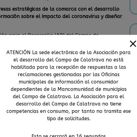
esas estratégicas de la comarca con el desarrollo
ormación sobre el impacto del coronavirus y diseñar
ción para el Desarrollo (AD) del Campo de
alada junto a las empresas estratégicas de la
cuesta que permitirá recabar información sobre el
ATENCIÓN La sede electrónica de la Asociación para
s a futuro.
el desarrollo del Campo de Calatrava no está
habilitada para la recepción de respuestas a las
ios autónomos y/o a los representantes de entidades
reclamaciones gestionadas por las Oficinas
y se cumplimenta de forma telemática
municipales de información al consumidor
dependientes de la Mancomunidad de municipios
os, por un lado,
identificar la situación y
del Campo de Calatrava. La Asociación para el
omarca, de cara a diseñar las medidas económicas
desarrollo del Campo de Calatrava no tiene
, tanto para servir de apoyo a las distintas
competencias en consumo, por tanto no tramita ese
 Castilla-La Mancha, Diputación Provincial de
tipo de solicitudes.
arco de la Estrategia de Desarrollo Local
l Programa Leader. Por otro lado,
recoger también
Esto se cerrará en
16
segundos