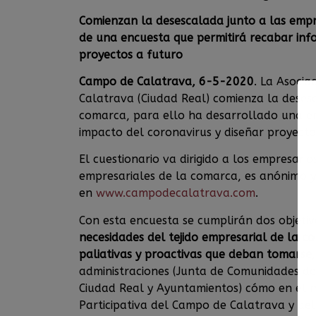
Comienzan la desescalada junto a las empr
de una
encuesta
que permitirá recabar inf
proyectos a futuro
Campo de Calatrava, 6-5-2020
. La Asocia
Calatrava (Ciudad Real) comienza la desesc
comarca, para ello ha desarrollado una en
impacto del coronavirus y diseñar proyecto
El cuestionario va dirigido a los empresar
empresariales de la comarca, es anónimo 
en
www.campodecalatrava.com
.
Con esta encuesta se cumplirán dos objetiv
necesidades del tejido empresarial de la c
paliativas y proactivas que deban tomarse
administraciones (Junta de Comunidades de
Ciudad Real y Ayuntamientos) cómo en el m
Participativa del Campo de Calatrava y de