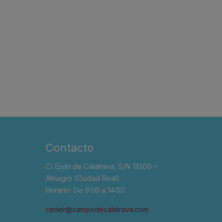
Contacto
C/ Ejido de Calatrava, S/N 13200 –
Almagro (Ciudad Real)
Horario: De 9:00 a 14:00
ceder@campodecalatrava.com