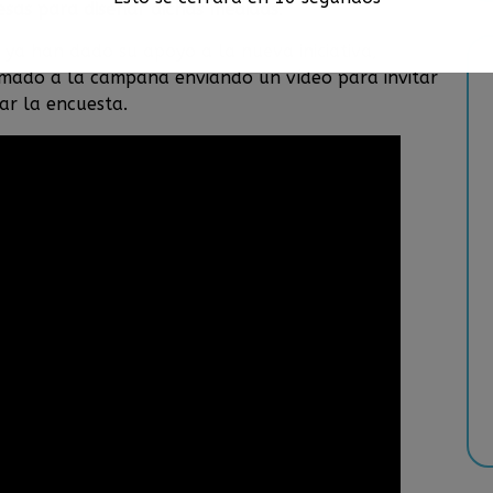
esas para diseñar dichas medidas
.
a han dado su apoyo a la nueva iniciativa,
umado a la campaña enviando un vídeo para invitar
zar la encuesta.