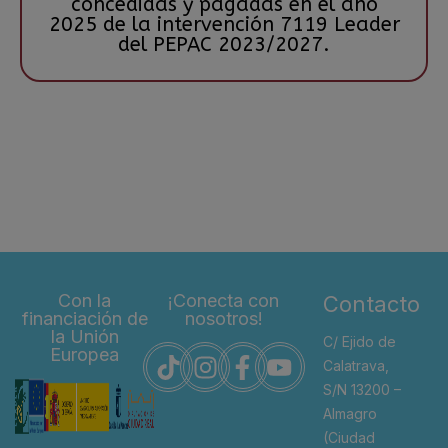
concedidas y pagadas en el año
2025 de la intervención 7119 Leader
del PEPAC 2023/2027.
Con la
¡Conecta con
Contacto
financiación de
nosotros!
la Unión
C/ Ejido de
Europea
Calatrava,
S/N 13200 –
Almagro
(Ciudad