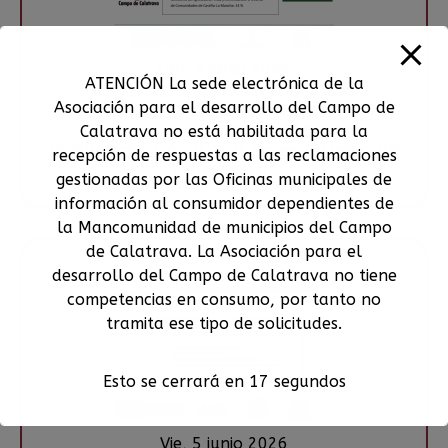
Lun, 8 junio 2026
ATENCIÓN La sede electrónica de la
Conecta tu comarca a la IA:
Asociación para el desarrollo del Campo de
Plataforma de asesoramiento y
apoyo a la implantación de la
Calatrava no está habilitada para la
Inteligencia Artificial en el Campo de
recepción de respuestas a las reclamaciones
Calatrava.
gestionadas por las Oficinas municipales de
información al consumidor dependientes de
la Mancomunidad de municipios del Campo
de Calatrava. La Asociación para el
desarrollo del Campo de Calatrava no tiene
competencias en consumo, por tanto no
tramita ese tipo de solicitudes.
Esto se cerrará en
16
segundos
Vie, 5 junio 2026