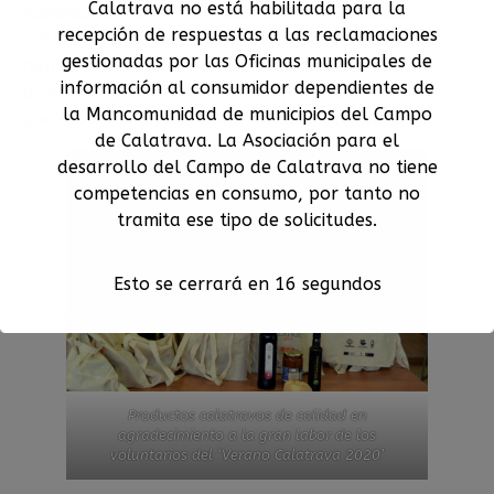
Calatrava no está habilitada para la
Además, se han encargado de entregar a los
recepción de respuestas a las reclamaciones
asistentes material informativo. Sus atribuciones
gestionadas por las Oficinas municipales de
han sido esenciales para que las más de 100
información al consumidor dependientes de
actividades culturales que preparó la asociación
la Mancomunidad de municipios del Campo
para este verano se desarrollasen sin incidencias.
de Calatrava. La Asociación para el
desarrollo del Campo de Calatrava no tiene
competencias en consumo, por tanto no
tramita ese tipo de solicitudes.
Esto se cerrará en
15
segundos
Productos calatravos de calidad en
agradecimiento a la gran labor de los
voluntarios del ‘Verano Calatrava 2020’