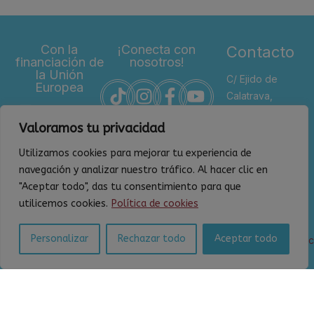
Con la
¡Conecta con
Contacto
financiación de
nosotros!
la Unión
C/ Ejido de
Europea
Calatrava,
S/N 13200 –
Valoramos tu privacidad
Almagro
(Ciudad
Utilizamos cookies para mejorar tu experiencia de
Real)
navegación y analizar nuestro tráfico. Al hacer clic en
Horario: De
"Aceptar todo", das tu consentimiento para que
9:00 a
utilicemos cookies.
Política de cookies
14:00
Personalizar
Rechazar todo
Aceptar todo
ceder@campodeca
926 26 12
57
*Se