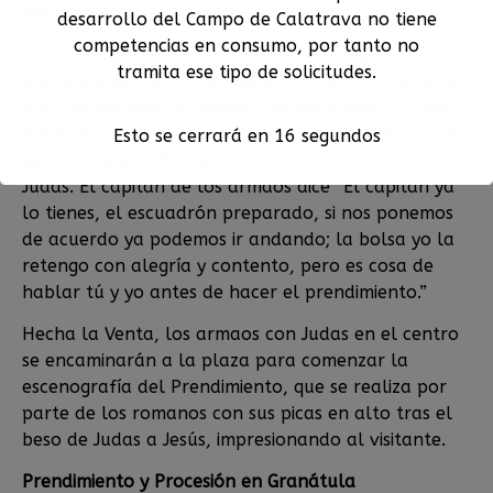
del Rey
desarrollo del Campo de Calatrava no tiene
competencias en consumo, por tanto no
Los armaos en Aldea del Rey se congregan
tramita ese tipo de solicitudes.
paulatinamente al paso de tambores y cornetas, y
una vez recogida la bandera se encaminan a casa
del Judas. Una vez que salen a la puerta de la calle
Esto se cerrará en
15
segundos
se establece el diálogo de la Venta en la puerta del
Judas. El capitán de los armaos dice “El capitán ya
lo tienes, el escuadrón preparado, si nos ponemos
de acuerdo ya podemos ir andando; la bolsa yo la
retengo con alegría y contento, pero es cosa de
hablar tú y yo antes de hacer el prendimiento.”
Hecha la Venta, los armaos con Judas en el centro
se encaminarán a la plaza para comenzar la
escenografía del Prendimiento, que se realiza por
parte de los romanos con sus picas en alto tras el
beso de Judas a Jesús, impresionando al visitante.
Prendimiento y Procesión en Granátula