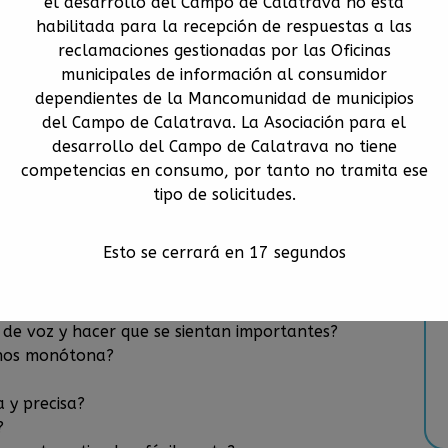
el desarrollo del Campo de Calatrava no está
habilitada para la recepción de respuestas a las
reclamaciones gestionadas por las Oficinas
municipales de información al consumidor
dependientes de la Mancomunidad de municipios
de enero de 2022 de 9.00 a 11.00 horas en
del Campo de Calatrava. La Asociación para el
desarrollo del Campo de Calatrava no tiene
 llevas años diciendo lo mismo es posible que suene
competencias en consumo, por tanto no tramita ese
tipo de solicitudes.
a, desganada y rutinaria, perderás el interés de tu
Esto se cerrará en
16
segundos
e lo que estás diciendo.
o de voz y hacer que se sientan importantes?
enos monótona?
 y precisa?
?