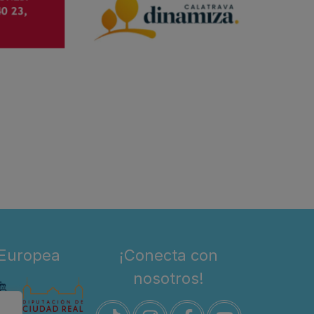
 Europea
¡Conecta con
nosotros!