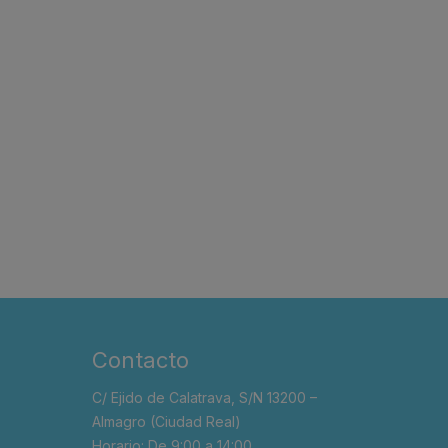
Contacto
C/ Ejido de Calatrava, S/N 13200 –
Almagro (Ciudad Real)
Horario: De 9:00 a 14:00