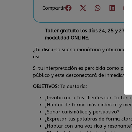
Compartir
Taller gratuito los días 24, 25 y 27 
modalidad ONLINE.
¿Tu discurso suena monótono y aburrido? Si
así.
Si tu interpretación es percibida como plan
público y este desconectará de inmediato d
OBJETIVOS:
Te gustaría:
¿Involucrar a tus clientes con tu ton
¿Hablar de forma más dinámica y m
¿Sonar carismático y persuasivo?
¿Expresar tus palabras de forma clara
¿Hablar con una voz rica y resonante