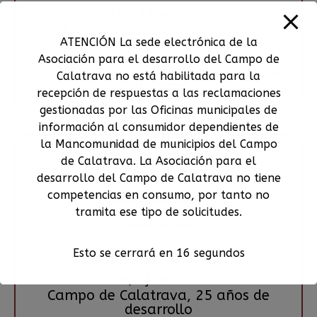
Lun, 8 junio 2026
Conecta tu comarca a la IA:
ATENCIÓN La sede electrónica de la
Plataforma de asesoramiento y
apoyo a la implantación de la
Asociación para el desarrollo del Campo de
Inteligencia Artificial en el Campo de
Calatrava no está habilitada para la
Calatrava.
recepción de respuestas a las reclamaciones
gestionadas por las Oficinas municipales de
información al consumidor dependientes de
la Mancomunidad de municipios del Campo
de Calatrava. La Asociación para el
desarrollo del Campo de Calatrava no tiene
competencias en consumo, por tanto no
tramita ese tipo de solicitudes.
Esto se cerrará en
16
segundos
Vie, 5 junio 2026
Campo de Calatrava, 25 años de
desarrollo