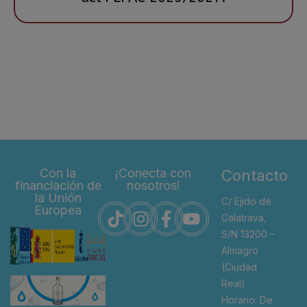
Con la
¡Conecta con
Contacto
financiación de
nosotros!
la Unión
C/ Ejido de
Europea
Calatrava,
S/N 13200 –
Almagro
(Ciudad
Real)
Horario: De