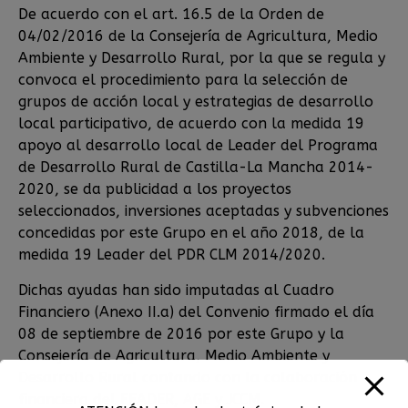
De acuerdo con el art. 16.5 de la Orden de
04/02/2016 de la Consejería de Agricultura, Medio
Ambiente y Desarrollo Rural, por la que se regula y
convoca el procedimiento para la selección de
grupos de acción local y estrategias de desarrollo
local participativo, de acuerdo con la medida 19
apoyo al desarrollo local de Leader del Programa
de Desarrollo Rural de Castilla-La Mancha 2014-
2020, se da publicidad a los proyectos
seleccionados, inversiones aceptadas y subvenciones
concedidas por este Grupo en el año 2018, de la
medida 19 Leader del PDR CLM 2014/2020.
Dichas ayudas han sido imputadas al Cuadro
Financiero (Anexo II.a) del Convenio firmado el día
08 de septiembre de 2016 por este Grupo y la
Consejería de Agricultura, Medio Ambiente y
Desarrollo Rural contando con la colaboración
financiera del FEADER, AGE y JCCM.