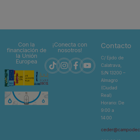
Con la
¡Conecta con
Contacto
financiación de
nosotros!
la Unión
C/ Ejido de
Europea
Calatrava,
S/N 13200 –
Almagro
(Ciudad
Real)
Horario: De
9:00 a
14:00
ceder@campodeca