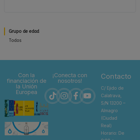
Grupo de edad
Todos
Con la
¡Conecta con
Contacto
financiación de
nosotros!
la Unión
C/ Ejido de
Europea
Calatrava,
S/N 13200 –
Almagro
(Ciudad
Real)
Horario: De