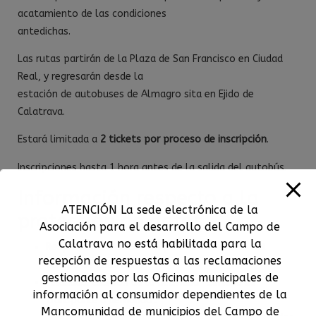
acatamiento de las condiciones
antedichas.
Las rutas partirán de la Plaza de San Francisco en Ciudad
Real, y regresarán desde la
estación de autobuses de Almagro sita en Ejido de
Calatrava.
Estará limitada a
2 tickets por proceso de inscripción
.
Inscripciones hasta 1 hora antes de la salida del autobús.
Información respecto a la
ATENCIÓN La sede electrónica de la
protección de datos
Asociación para el desarrollo del Campo de
Calatrava no está habilitada para la
Responsable:
Asociación para el Desarrollo del
recepción de respuestas a las reclamaciones
Campo de Calatrava.
gestionadas por las Oficinas municipales de
Finalidad:
Gestión de la actividad “Servicio de
información al consumidor dependientes de la
transporte a demanda”.
Mancomunidad de municipios del Campo de