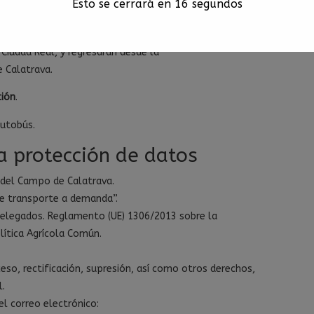
Esto se cerrará en
16
segundos
ón y acatamiento de las condiciones
 Ciudad Real, y regresarán desde la
e Calatrava.
ción
.
autobús.
a protección de datos
 del Campo de Calatrava.
de transporte a demanda”.
 delegados. Reglamento (UE) 1306/2013 sobre la
lítica Agrícola Común.
eso, rectificación, supresión, así como otros derechos,
l.
el correo electrónico: