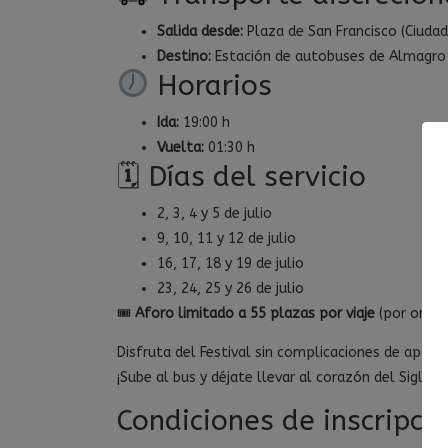
Salida desde:
Plaza de San Francisco (Ciudad
Destino:
Estación de autobuses de Almagro 
Horarios
Ida:
19:00 h
Vuelta:
01:30 h
🗓 Días del servicio
2, 3, 4 y 5 de julio
9, 10, 11 y 12 de julio
16, 17, 18 y 19 de julio
23, 24, 25 y 26 de julio
🎟
Aforo limitado a 55 plazas por viaje
(por orden 
Disfruta del Festival sin complicaciones de aparc
¡Sube al bus y déjate llevar al corazón del Siglo d
Condiciones de inscripci