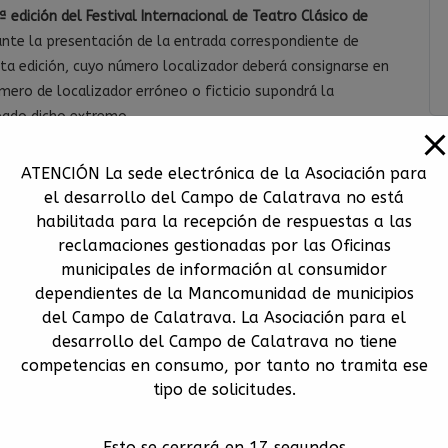
ª edición del Festival Internacional de Teatro Clásico de
iante la presentación de la entrada correspondiente de
ta edición, cuyo número localizador deberá consignarse en
úmero de localizador erróneo o ficticio supondrá la
bado dicho extremo.
e las rutas. La inscripción en dos o más actividades
ciones una vez detectado dicho extremo.
ATENCIÓN La sede electrónica de la Asociación para
or ruta
.
el desarrollo del Campo de Calatrava no está
ubrir eventuales bajas. La comunicación de la admisión a
habilitada para la recepción de respuestas a las
, como muy tarde, 24 horas antes del comienzo de la ruta.
reclamaciones gestionadas por las Oficinas
80 minutos
. Esta duración es orientativa, dado que cada
municipales de información al consumidor
icas del espacio a visitar.
dependientes de la Mancomunidad de municipios
del Campo de Calatrava. La Asociación para el
con movilidad reducida debido a la naturaleza industrial de
desarrollo del Campo de Calatrava no tiene
 con personal de apoyo para personas sordas o invidentes.
competencias en consumo, por tanto no tramita ese
onas que puedan sufrir hipo o hiperglucemia y/o
tipo de solicitudes.
 con el calor excesivo. Tampoco es recomendable para
ias a ciertos alimentos. La organización no se
uicios causados por la ignorancia de esta advertencia.
Esto se cerrará en
16
segundos