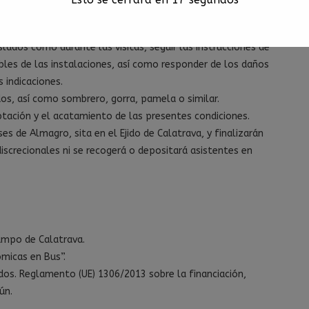
nores de edad.
ener un comportamiento correcto y adecuado durante la
aslados como durante las visitas, seguir las instrucciones de
les de las instalaciones, así como responder de los daños
 indicaciones.
s, así como sombrero, gorra, pamela o similar.
eptación y el acatamiento de las presentes condiciones.
es de Almagro, sita en el Ejido de Calatrava, y finalizarán
discrecionales ni se recogerá o depositará asistentes en
ampo de Calatrava.
micas en Bus”.
dos. Reglamento (UE) 1306/2013 sobre la financiación,
ún.