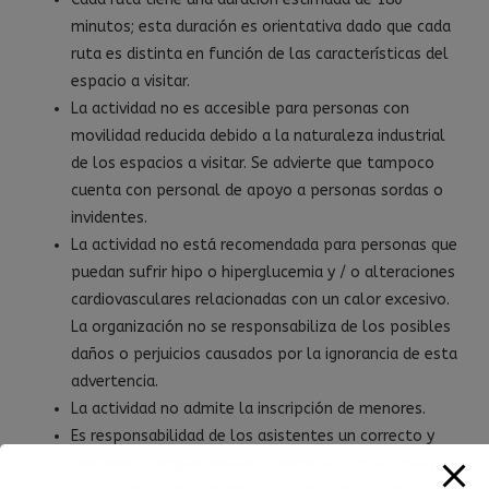
minutos; esta duración es orientativa dado que cada
ruta es distinta en función de las características del
espacio a visitar.
La actividad no es accesible para personas con
movilidad reducida debido a la naturaleza industrial
de los espacios a visitar. Se advierte que tampoco
cuenta con personal de apoyo a personas sordas o
invidentes.
La actividad no está recomendada para personas que
puedan sufrir hipo o hiperglucemia y / o alteraciones
cardiovasculares relacionadas con un calor excesivo.
La organización no se responsabiliza de los posibles
daños o perjuicios causados por la ignorancia de esta
advertencia.
La actividad no admite la inscripción de menores.
Es responsabilidad de los asistentes un correcto y
adecuado comportamiento durante la realización de