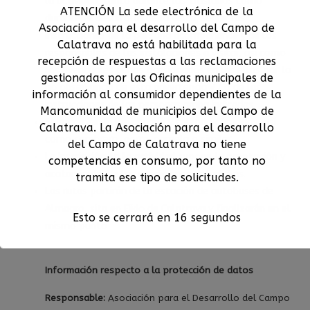
la actividad, tanto durante los traslados como
ATENCIÓN La sede electrónica de la
durante el desarrollo de la visita, seguir las
Asociación para el desarrollo del Campo de
instrucciones de la persona acompañante y de los
Calatrava no está habilitada para la
responsables de las instalaciones a visitar, así como
recepción de respuestas a las reclamaciones
los eventuales daños ocasionados en las ellas por la
gestionadas por las Oficinas municipales de
no observancia de esta advertencia y / o de las
información al consumidor dependientes de la
instrucciones de las personas arriba indicadas.
Mancomunidad de municipios del Campo de
Se recomienda llevar ropa y calzado cómodos, así
Calatrava. La Asociación para el desarrollo
como sombrero, gorra, pamela o similar.
del Campo de Calatrava no tiene
La inscripción en la actividad supone la aceptación y
competencias en consumo, por tanto no
acatamiento de las condiciones antedichas.
tramita ese tipo de solicitudes.
Las rutas partirán de la estación de autobuses de
Almagro, sita en Ejido de Calatrava y finalizarán en el
Esto se cerrará en
16
segundos
mismo punto
Información respecto a la protección de datos
Responsable:
Asociación para el Desarrollo del Campo