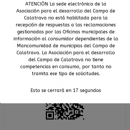
ATENCIÓN La sede electrónica de la
HASTA
21 JUN
Asociación para el desarrollo del Campo de
Calatrava no está habilitada para la
Berenguela Festival.
recepción de respuestas a las reclamaciones
Teatro. Bolaños de
gestionadas por las Oficinas municipales de
información al consumidor dependientes de la
Calatrava
Mancomunidad de municipios del Campo de
Calatrava. La Asociación para el desarrollo
del Campo de Calatrava no tiene
competencias en consumo, por tanto no
Guardar código Qr
tramita ese tipo de solicitudes.
Esto se cerrará en
17
segundos