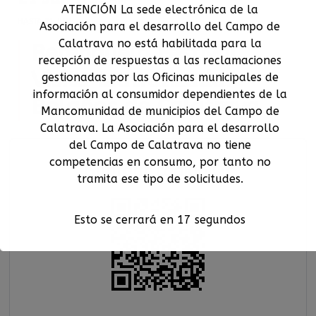
ATENCIÓN La sede electrónica de la
HASTA
21 JUN
Asociación para el desarrollo del Campo de
Calatrava no está habilitada para la
Berenguela Festival.
recepción de respuestas a las reclamaciones
Visita teatralizada.
gestionadas por las Oficinas municipales de
información al consumidor dependientes de la
Bolaños de Calatrava.
Mancomunidad de municipios del Campo de
Calatrava. La Asociación para el desarrollo
del Campo de Calatrava no tiene
competencias en consumo, por tanto no
Guardar código Qr
tramita ese tipo de solicitudes.
Esto se cerrará en
17
segundos