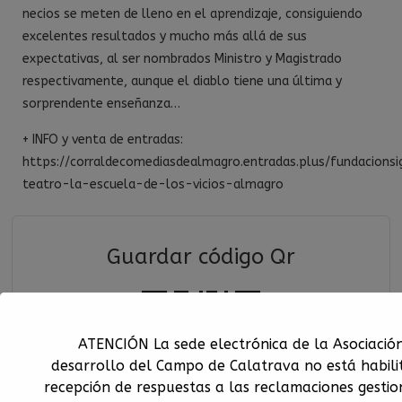
necios se meten de lleno en el aprendizaje, consiguiendo
excelentes resultados y mucho más allá de sus
expectativas, al ser nombrados Ministro y Magistrado
respectivamente, aunque el diablo tiene una última y
sorprendente enseñanza…
+ INFO y venta de entradas:
https://corraldecomediasdealmagro.entradas.plus/fundacions
teatro-la-escuela-de-los-vicios-almagro
Guardar código Qr
ATENCIÓN La sede electrónica de la Asociació
desarrollo del Campo de Calatrava no está habili
recepción de respuestas a las reclamaciones gestio