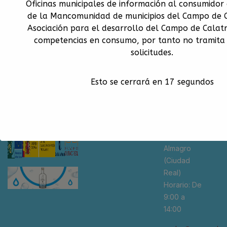
Oficinas municipales de información al consumidor
de la Mancomunidad de municipios del Campo de C
Asociación para el desarrollo del Campo de Calat
competencias en consumo, por tanto no tramita 
solicitudes.
Esto se cerrará en
17
segundos
Con la
¡Conecta con
Contacto
financiación de
nosotros!
la Unión
C/ Ejido de
Europea
Calatrava,
S/N 13200 –
Almagro
(Ciudad
Real)
Horario: De
9:00 a
14:00