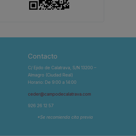
Contacto
C/ Ejido de Calatrava, S/N 13200 –
Almagro (Ciudad Real)
Horario: De 9:00 a 14:00
ceder@campodecalatrava.com
926 26 12 57
*Se recomienda cita previa