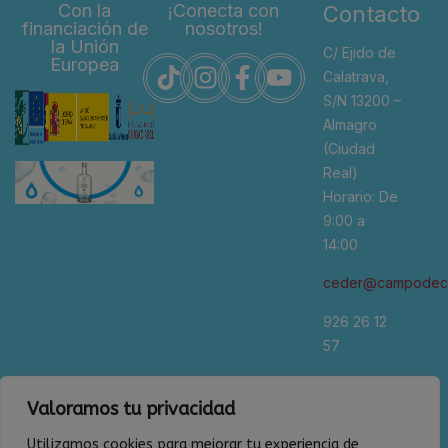
Con la
¡Conecta con
Contacto
financiación de
nosotros!
la Unión
C/ Ejido de
Europea
Calatrava,
S/N 13200 –
Almagro
(Ciudad
Real)
Horario: De
9:00 a
14:00
ceder@campodeca
926 26 12
57
*Se
Valoramos tu privacidad
recomienda
cita previa
Utilizamos cookies para mejorar tu experiencia de