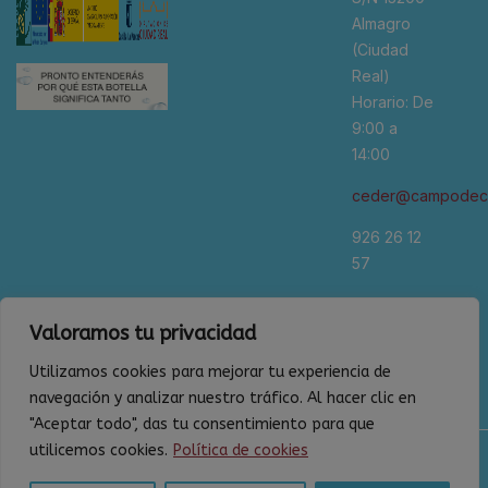
Almagro
(Ciudad
Real)
Horario: De
9:00 a
14:00
ceder@campodeca
926 26 12
57
*Se
Valoramos tu privacidad
recomienda
cita previa
Utilizamos cookies para mejorar tu experiencia de
navegación y analizar nuestro tráfico. Al hacer clic en
"Aceptar todo", das tu consentimiento para que
utilicemos cookies.
Política de cookies
Política de privacidad
Aviso legal