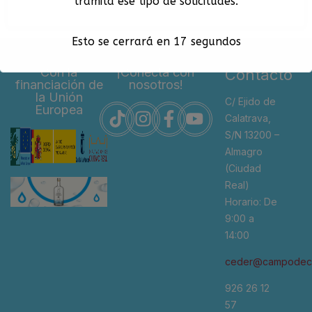
tramita ese tipo de solicitudes.
Esto se cerrará en
17
segundos
Con la
¡Conecta con
Contacto
financiación de
nosotros!
la Unión
C/ Ejido de
Europea
Calatrava,
S/N 13200 –
Almagro
(Ciudad
Real)
Horario: De
9:00 a
14:00
ceder@campodeca
926 26 12
57