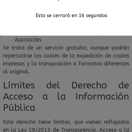
documentación debo presentar para
determinados trámites…)
Esto se cerrará en
16
segundos
La posibilidad de realizar una queja o
sugerencia de mejora de un servicio de la
Asociación.
Se trata de un servicio gratuito, aunque podrán
repercutirse los costes de la expedición de copias
impresas y la transposición a formatos diferentes
al original.
Límites del Derecho de
Acceso a la Información
Pública
Este derecho tiene límites, que vienen reflejados
en la Ley 19/2013 de Transparencia, Acceso a la